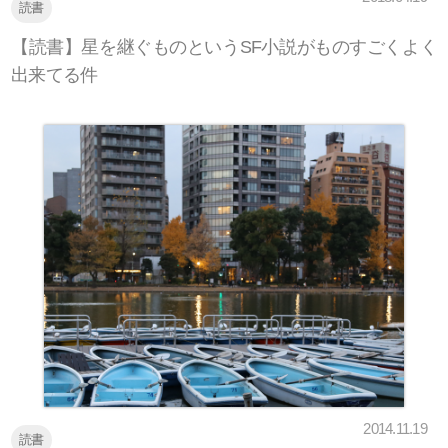
読書
【読書】星を継ぐものというSF小説がものすごくよく
出来てる件
2014.11.19
読書