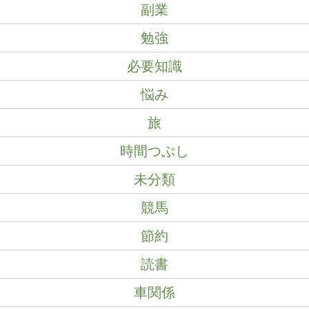
副業
勉強
必要知識
悩み
旅
時間つぶし
未分類
競馬
節約
読書
車関係