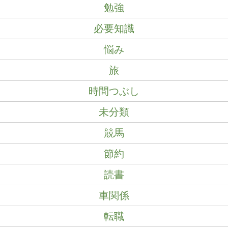
勉強
必要知識
悩み
旅
時間つぶし
未分類
競馬
節約
読書
車関係
転職