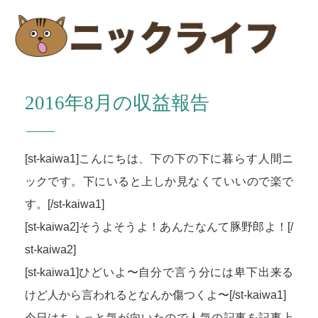
2016年8月の収益報告
[st-kaiwa1]こんにちは、下の下の下に暮らす人間ニ
ックです。下にいると上しか見なくていいので楽で
す。[/st-kaiwa1]
[st-kaiwa2]そうよそうよ！あんたなんて豚野郎よ！[/
st-kaiwa2]
[st-kaiwa1]ひどいよ〜自分で言う分には卑下出来る
けど人から言われるとなんか傷つくよ〜[/st-kaiwa1]
今日はちょっと気が向いたので人気の記事を記事上