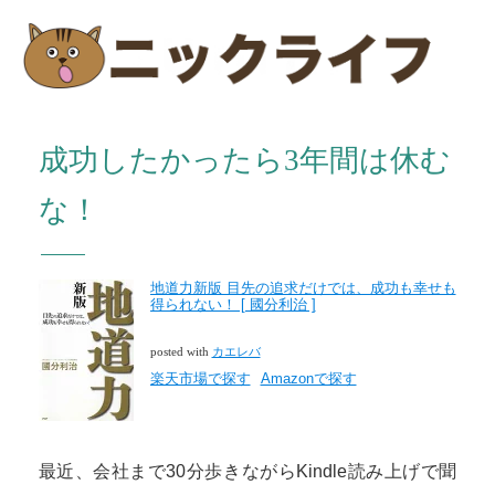
成功したかったら3年間は休む
な！
地道力新版 目先の追求だけでは、成功も幸せも
得られない！ [ 國分利治 ]
posted with
カエレバ
楽天市場で探す
Amazonで探す
最近、会社まで30分歩きながらKindle読み上げで聞