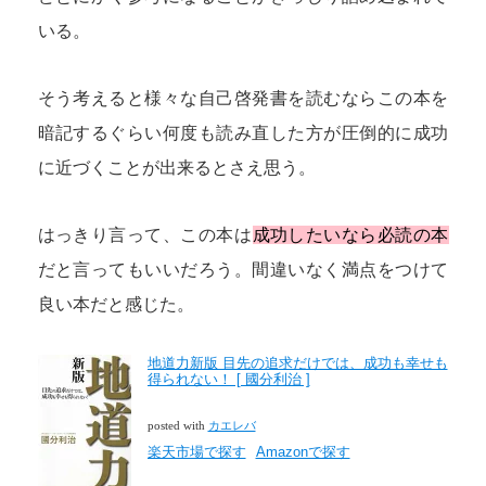
いる。
そう考えると様々な自己啓発書を読むならこの本を
暗記するぐらい何度も読み直した方が圧倒的に成功
に近づくことが出来るとさえ思う。
はっきり言って、この本は
成功したいなら必読の本
だと言ってもいいだろう。間違いなく満点をつけて
良い本だと感じた。
地道力新版 目先の追求だけでは、成功も幸せも
得られない！ [ 國分利治 ]
posted with
カエレバ
楽天市場で探す
Amazonで探す