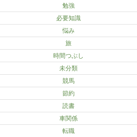
勉強
必要知識
悩み
旅
時間つぶし
未分類
競馬
節約
読書
車関係
転職