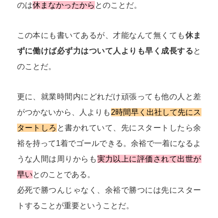
のは
休まなかったから
とのことだ。
この本にも書いてあるが、才能なんて無くても
休ま
ずに働けば必ず力はついて人よりも早く成長する
と
のことだ。
更に、就業時間内にどれだけ頑張っても他の人と差
がつかないから、人よりも
2時間早く出社して先にス
タートしろ
と書かれていて、先にスタートしたら余
裕を持って1着でゴールできる。余裕で一着になるよ
うな人間は周りからも
実力以上に評価されて出世が
早い
とのことである。
必死で勝つんじゃなく、余裕で勝つには先にスター
トすることが重要ということだ。