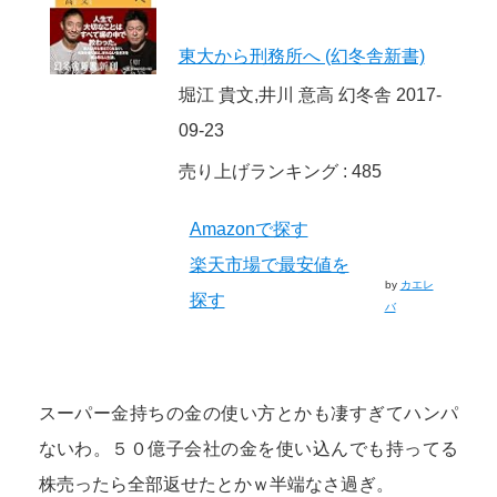
東大から刑務所へ (幻冬舎新書)
堀江 貴文,井川 意高 幻冬舎 2017-
09-23
売り上げランキング : 485
Amazonで探す
楽天市場で最安値を
by
カエレ
探す
バ
スーパー金持ちの金の使い方とかも凄すぎてハンパ
ないわ。５０億子会社の金を使い込んでも持ってる
株売ったら全部返せたとかｗ半端なさ過ぎ。