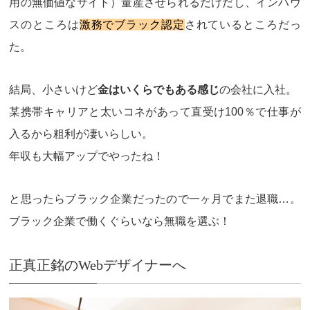
用の無価値なサイト）量産させられるだけだし、インハウ
スのところは
激務でブラック認定
されているところだっ
た。
結局、小さいけど
金はいくらでもある感じ
の会社に入社。
某携帯キャリアと太いコネがあって直受け100％で仕事が
入るから粗利が凄いらしい。
年収も大幅アップでやったね！
と思ったらブラック企業だったので一ヶ月でまた退職…。
ブラック企業で働くぐらいなら無職を選ぶ！
正真正銘のWebデザイナーへ