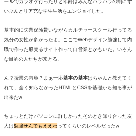
ールでカラオケ行ったりと年齢はみんなバラバラの割にず
いぶんと
リア充な学生生活をエンジョイ
した。
基本的に失業保険貰いながら
カルチャースクール行ってる
気分の女性が多かった
よ。ここでWebデザイン勉強して内
職で作った服売るサイト作って自営業とかもいた。いろん
な目的の人たちが来とる。
ん？授業の内容？まぁ一応
基本の基本
はちゃんと教えてく
れて、全く知らなかった
HTMLとCSSを基礎から知る事が
出来た
w
ちょっとだけパソコンに詳しかったそのとき知り合った友
人は
勉強せんでもええわ
ってくらいのレベルだったw