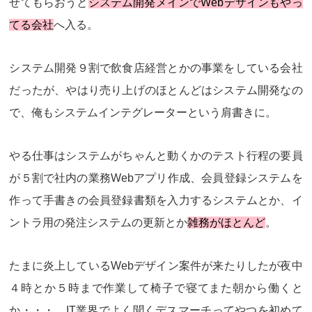
せてもらおうと
システム開発メインでWebデザインもやっ
てる会社
へ入る。
システム開発９割で飲食店経営とかの事業をしている会社
だったが、やはり売り上げのほとんどはシステム開発なの
で、俺も
システムインテグレーター
という肩書きに。
やる仕事は
システムがちゃんと動くかのテスト行程の要員
が５割で
社内の業務Webアプリ作成
、会員登録システムを
作って手書きの会員登録書類を入力するシステムとか、イ
ントラ用の発注システムの更新とか
雑務がほとんど
。
たまに炎上しているWebデザイン案件が来たりしたが夜中
４時とか５時まで作業して
椅子で寝てまた朝から働く
と
か・・・。IT業界でよく聞く
デスマーチ
ってやつを初めて