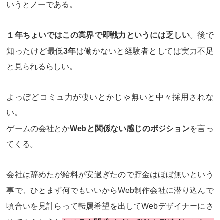
いうとノーである。
１年ちょいではこの業界で即戦力というには乏しい
。後で
知ったけど最低
3年
は働かないと経験者としては実力不足
と見られるらしい。
よっぽどコミュ力が凄いとかじゃ無いと中々採用されな
い。
ゲームの会社とか
Webと関係ない感じのポジション
を言っ
てくる。
会社は辞めたが給料が安過ぎたので貯金はほぼ無いという
事で、ひとまず何でもいいからWeb制作会社に潜り込んで
頃合いを見計らって転属希望を出してWebデザイナーにさ