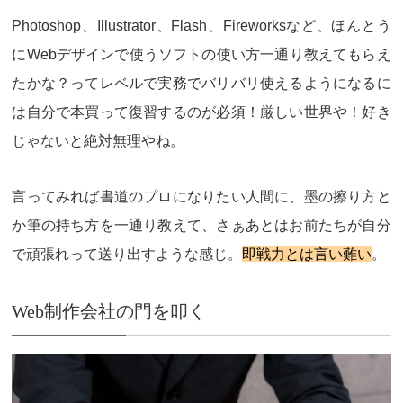
Photoshop、Illustrator、Flash、Fireworksなど、ほんとう
にWebデザインで使うソフトの使い方一通り教えてもらえ
たかな？ってレベルで実務でバリバリ使えるようになるに
は自分で本買って復習するのが必須！厳しい世界や！
好き
じゃないと絶対無理
やね。
言ってみれば書道のプロになりたい人間に、墨の擦り方と
か筆の持ち方を一通り教えて、さぁあとはお前たちが自分
で頑張れって送り出すような感じ。
即戦力とは言い難い
。
Web制作会社の門を叩く