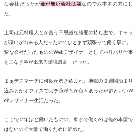
な会社だったが
金が無い会社は嫌
なので六本木の方にし
た。
上司は元料理人とか言う不思議な経歴の持ち主で、キャラ
が凄いが
出来る人
だったのでひとまず頑張って働く事に。
変な会社だったもののWebデザイナーとしてバリバリ仕事
をこなす事が出来る環境最高！だった。
まぁデスマーチに何度か巻き込まれ、地獄の２週間泊まり
込みとかオフィスでガチ喧嘩とか色々あったが割といいW
ebデザイナー生活だった。
ここで２年ほど働いたものの、東京で働くのは俺の本望で
はないので大阪で働くために辞めた。