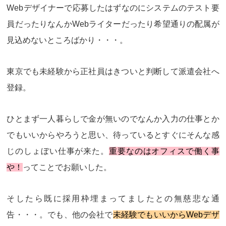
Webデザイナーで応募したはずなのに
システムのテスト要
員
だったりなんか
Webライター
だったり希望通りの配属が
見込めないところばかり・・・。
東京でも未経験から正社員はきついと判断して
派遣会社へ
登録
。
ひとまず一人暮らしで金が無いのでなんか入力の仕事とか
でもいいからやろうと思い、待っているとすぐにそんな感
じのしょぼい仕事が来た。
重要なのはオフィスで働く事
や！
ってことでお願いした。
そしたら
既に採用枠埋まってました
との無慈悲な通
告・・・。でも、他の会社で
未経験でもいいからWebデザ