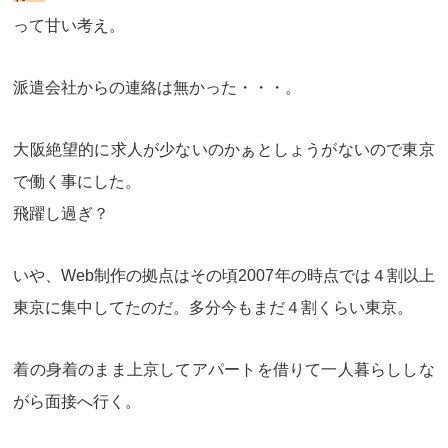
って甘い考え。
派遣会社からの連絡は無かった・・・
。
大阪絶望的に求人が少ないのかぁとしょうがないので東京
で働く事にした。
飛躍し過ぎ？
いや、Web制作の拠点はその頃2007年の時点では
４割以上
東京に集中
してたのだ。多分今もまだ４割くらい東京。
着の身着のまま上京してアパートを借りて一人暮らししな
がら面接へ行く。