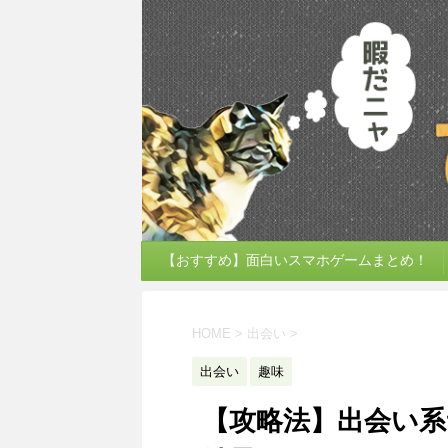
【おすすめ】面白いスマホゲームまとめ！
HOME
>
出会い
>
出会い
趣味
【攻略法】出会い