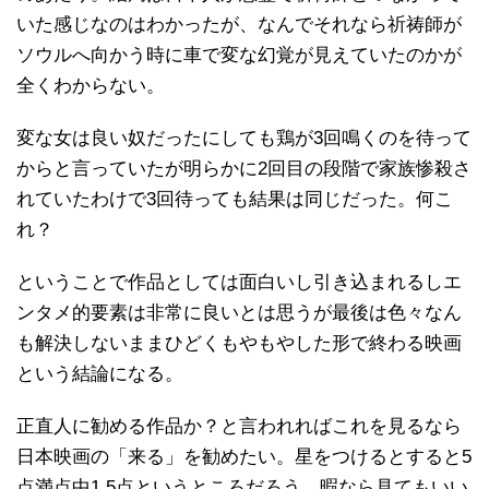
いた感じなのはわかったが、なんでそれなら祈祷師が
ソウルへ向かう時に車で変な幻覚が見えていたのかが
全くわからない。
変な女は良い奴だったにしても鶏が3回鳴くのを待って
からと言っていたが明らかに2回目の段階で家族惨殺さ
れていたわけで3回待っても結果は同じだった。何こ
れ？
ということで作品としては面白いし引き込まれるしエ
ンタメ的要素は非常に良いとは思うが最後は色々なん
も解決しないままひどくもやもやした形で終わる映画
という結論になる。
正直人に勧める作品か？と言われればこれを見るなら
日本映画の「来る」を勧めたい。星をつけるとすると5
点満点中1.5点というところだろう。暇なら見てもいい