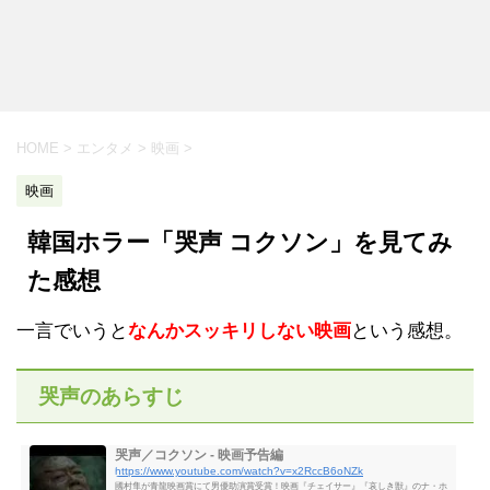
HOME
>
エンタメ
>
映画
>
映画
韓国ホラー「哭声 コクソン」を見てみ
た感想
一言でいうと
なんかスッキリしない映画
という感想。
哭声のあらすじ
哭声／コクソン - 映画予告編
https://www.youtube.com/watch?v=x2RccB6oNZk
國村隼が青龍映画賞にて男優助演賞受賞！映画『チェイサー』『哀しき獣』のナ・ホ