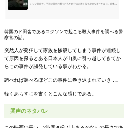
ンジン監督作。平和な田舎の村で村人が自分の家族を殺す凄惨な事件が多発。得体の
知れないよそ者はなぜこの村に来たのかを誰も知らない。この男についての謎めいた
噂が広がり……。©2016 TWENTIETH CENTURY FOX FILM CO...
韓国のド田舎であるコクソンで起こる殺人事件を調べる警
察官の話。
突然人が発狂して家族を惨殺してしまう事件が連続し
て原因を探るとある日本人が山奥に引っ越してきてか
らこの事件が頻発している事がわかる。
調べれば調べるほどこの事件に巻き込まれていき…。
軽くあらすじを書くとこんな感じである。
哭声のネタバレ
この映画は長い…2時間30分以上あるかなりの長さであ