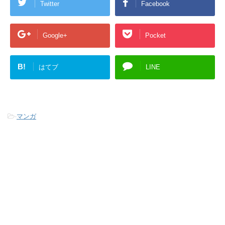
Twitter
Facebook
Google+
Pocket
B!
はてブ
LINE
-
マンガ